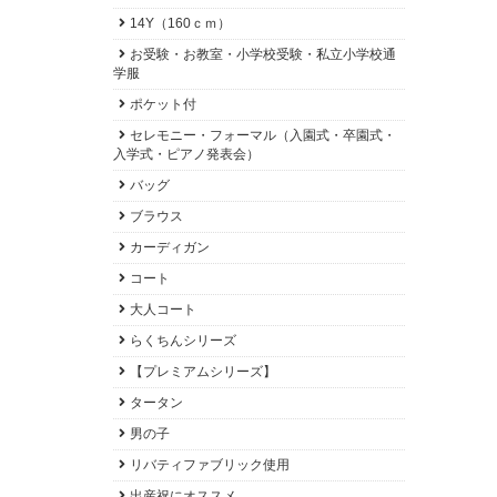
14Y（160ｃｍ）
お受験・お教室・小学校受験・私立小学校通
学服
ポケット付
セレモニー・フォーマル（入園式・卒園式・
入学式・ピアノ発表会）
バッグ
ブラウス
カーディガン
コート
大人コート
らくちんシリーズ
【プレミアムシリーズ】
タータン
男の子
リバティファブリック使用
出産祝にオススメ