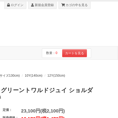
ログイン
新規会員登録
カゴの中を見る
数量：
0
カートを見る
本サイズ130cm)
10Y(140cm)
12Y(150cm)
ミントグリーントワルドジュイ ショルダ
a
定価：
23,100円(税2,100円)
販売価格：