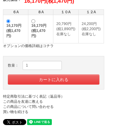
16,170円(税1,470円)
６A
８A
１０A
１２A
20,790円
24,200円
16,170円
16,170円
(税1,890円)
(税2,200円)
(税1,470
(税1,470
在庫なし
在庫なし
円)
円)
オプションの価格詳細はコチラ
数量：
特定商取引法に基づく表記（返品等）
この商品を友達に教える
この商品について問い合わせる
買い物を続ける