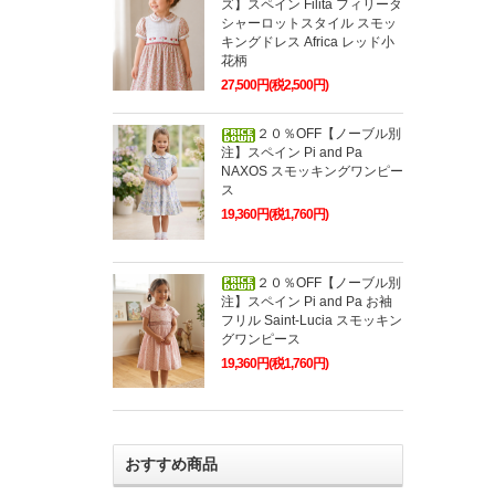
ズ】スペイン Filita フィリータ
シャーロットスタイル スモッ
キングドレス Africa レッド小
花柄
27,500円(税2,500円)
２０％OFF【ノーブル別
注】スペイン Pi and Pa
NAXOS スモッキングワンピー
ス
19,360円(税1,760円)
２０％OFF【ノーブル別
注】スペイン Pi and Pa お袖
フリル Saint-Lucia スモッキン
グワンピース
19,360円(税1,760円)
おすすめ商品