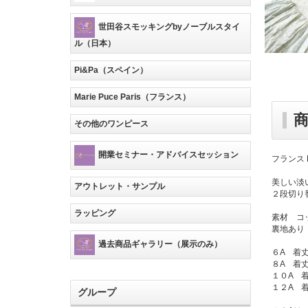
世田谷スモッキングbyノーブルスタイ
ル（日本）
Pi&Pa（スペイン）
Marie Puce Paris（フランス）
その他のワンピース
開業セミナー・アドバイスセッション
フランス 
美しい淡
アウトレット・サンプル
２段切り
ラッピング
素材 コ
裏地あり
過去商品ギャラリー（展示のみ）
６A 着丈
８A 着丈
１０A 着
１２A 着
グループ