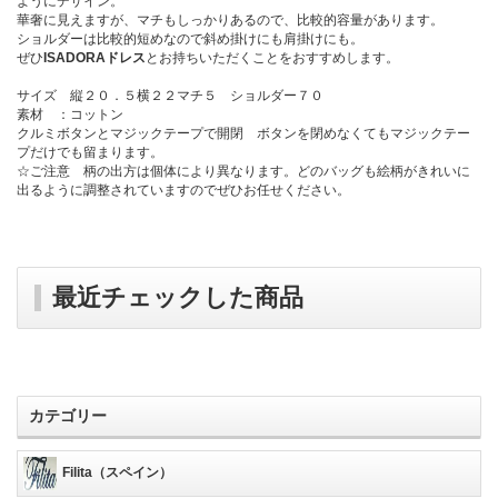
ようにデザイン。
華奢に見えますが、マチもしっかりあるので、比較的容量があります。
ショルダーは比較的短めなので斜め掛けにも肩掛けにも。
ぜひ
ISADORAドレス
とお持ちいただくことをおすすめします。
サイズ 縦２０．５横２２マチ５ ショルダー７０
素材 ：コットン
クルミボタンとマジックテープで開閉 ボタンを閉めなくてもマジックテー
プだけでも留まります。
☆ご注意 柄の出方は個体により異なります。どのバッグも絵柄がきれいに
出るように調整されていますのでぜひお任せください。
最近チェックした商品
カテゴリー
Filita（スペイン）