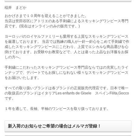
稲井 まどか
おかげさまで１０周年を迎えることができました。
当店は世田谷区にアトリエのある手刺繍によるスモッキングワンピース専門
店です。(現在はオンラインのみの販売です。)
ヨーロッパのロイヤルファミリーも愛用する上質なスモッキングワンピース
を厳選しております。 当店では熟練の職人が一針一針心をこめて手刺繍で作
成したスモッキングワンピースにこだわり、上質でエシカルな商品選びを心
掛けております。お受験やお教室などで、人とは違った上品なお洋服をお探
しの方へ。
手刺繍にこだわったスモッキングワンピース専門店ならではの充実したライ
ンナップで、デパートでもお探しになれない様々なスモッキングワンピース
をお届けいたします。
すべての取り扱いブランドは各ブランドの正規販売代理店です。日本で唯一
の取扱店のブランドはイタリアLes enfants de Gisele スペインFilita,Gocco
です。
１年を通して、長袖、半袖のワンピースを取り扱っております。
新入荷のお知らせご希望の場合はメルマガ登録！