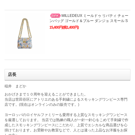
MILLEDEUX ミールドゥ リバティ チェー
ンバッグ ゴールド＆ブルー ダンジョ スモール S
15,400円(税1,400円)
店長
稲井 まどか
おかげさまで１０周年を迎えることができました。
当店は世田谷区にアトリエのある手刺繍によるスモッキングワンピース専門
店です。(現在はオンラインのみの販売です。)
ヨーロッパのロイヤルファミリーも愛用する上質なスモッキングワンピース
を厳選しております。 当店では熟練の職人が一針一針心をこめて手刺繍で作
成したスモッキングワンピースにこだわり、上質でエシカルな商品選びを心
掛けております。お受験やお教室などで、人とは違った上品なお洋服をお探