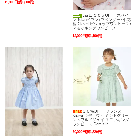
19,800円(税1,800円)
Last1 ３０％OFF スペイ
ンBelanベラン♪ラベンダー×小花
柄 Clavel ビショップワンピース♪
スモッキングワンピース
13,090円(税1,190円)
３０%OFF フランス
Kidiwi キディウィ ミントグリー
ントワルドジュイ スモッキング
ワンピース Domitille
20,020円(税1,820円)