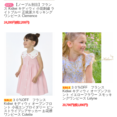
【ノーブル別注】フラン
ス Kidiwi キディウィ 小花刺繍 ラ
イトブルー 正統派スモッキング
ワンピース Clemence
24,200円(税2,200円)
３０%OFF フランス
Kidiwi キディウィ オープンフロ
ント イエローフラワー スモッキ
ングワンピース Lolyne
３０%OFF フランス
Kidiwi キディウィ オープンフロ
20,790円(税1,890円)
ント 小花エンブロイダリー ピン
ストライプシアサッカー お花襟
ワンピース Colette