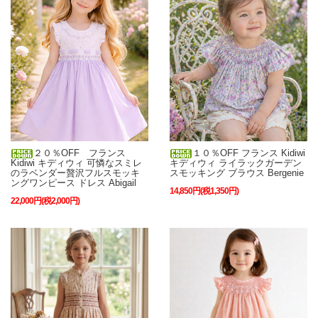
２０％OFF フランス
１０％OFF フランス Kidiwi
Kidiwi キディウィ 可憐なスミレ
キディウィ ライラックガーデン
のラベンダー贅沢フルスモッキ
スモッキング ブラウス Bergenie
ングワンピース ドレス Abigail
14,850円(税1,350円)
22,000円(税2,000円)