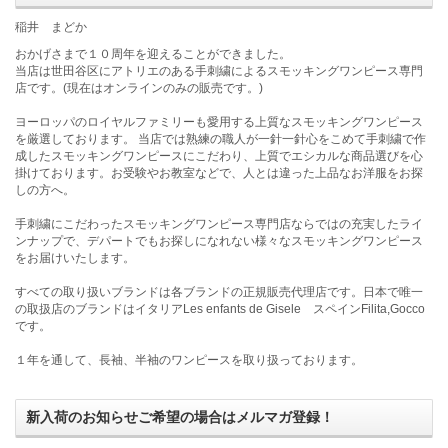
稲井 まどか
おかげさまで１０周年を迎えることができました。
当店は世田谷区にアトリエのある手刺繍によるスモッキングワンピース専門
店です。(現在はオンラインのみの販売です。)
ヨーロッパのロイヤルファミリーも愛用する上質なスモッキングワンピース
を厳選しております。 当店では熟練の職人が一針一針心をこめて手刺繍で作
成したスモッキングワンピースにこだわり、上質でエシカルな商品選びを心
掛けております。お受験やお教室などで、人とは違った上品なお洋服をお探
しの方へ。
手刺繍にこだわったスモッキングワンピース専門店ならではの充実したライ
ンナップで、デパートでもお探しになれない様々なスモッキングワンピース
をお届けいたします。
すべての取り扱いブランドは各ブランドの正規販売代理店です。日本で唯一
の取扱店のブランドはイタリアLes enfants de Gisele スペインFilita,Gocco
です。
１年を通して、長袖、半袖のワンピースを取り扱っております。
新入荷のお知らせご希望の場合はメルマガ登録！