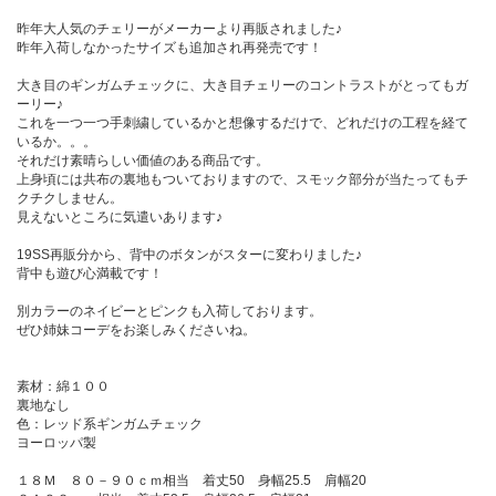
昨年大人気のチェリーがメーカーより再販されました♪
昨年入荷しなかったサイズも追加され再発売です！
大き目のギンガムチェックに、大き目チェリーのコントラストがとってもガ
ーリー♪
これを一つ一つ手刺繍しているかと想像するだけで、どれだけの工程を経て
いるか。。。
それだけ素晴らしい価値のある商品です。
上身頃には共布の裏地もついておりますので、スモック部分が当たってもチ
クチクしません。
見えないところに気遣いあります♪
19SS再販分から、背中のボタンがスターに変わりました♪
背中も遊び心満載です！
別カラーのネイビーとピンクも入荷しております。
ぜひ姉妹コーデをお楽しみくださいね。
素材：綿１００
裏地なし
色：レッド系ギンガムチェック
ヨーロッパ製
１８Ｍ ８０－９０ｃｍ相当 着丈50 身幅25.5 肩幅20